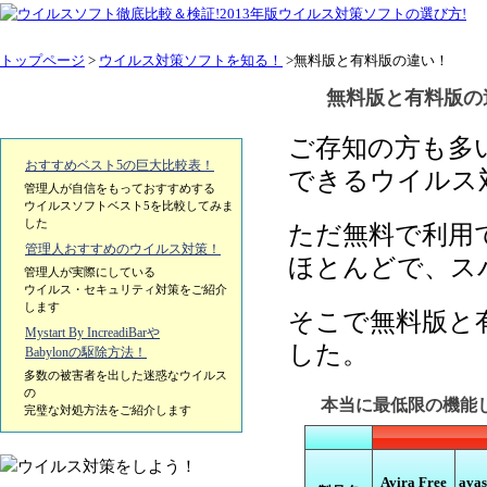
トップページ
>
ウイルス対策ソフトを知る！
>無料版と有料版の違い！
無料版と有料版の
ご存知の方も多
おすすめベスト5の巨大比較表！
できるウイルス
管理人が自信をもっておすすめする
ウイルスソフトベスト5を比較してみま
した
ただ無料で利用
管理人おすすめのウイルス対策！
ほとんどで、ス
管理人が実際にしている
ウイルス・セキュリティ対策をご紹介
します
そこで無料版と
Mystart By IncreadiBarや
した。
Babylonの駆除方法！
多数の被害者を出した迷惑なウイルス
の
本当に最低限の機能
完璧な対処方法をご紹介します
Avira Free
avas