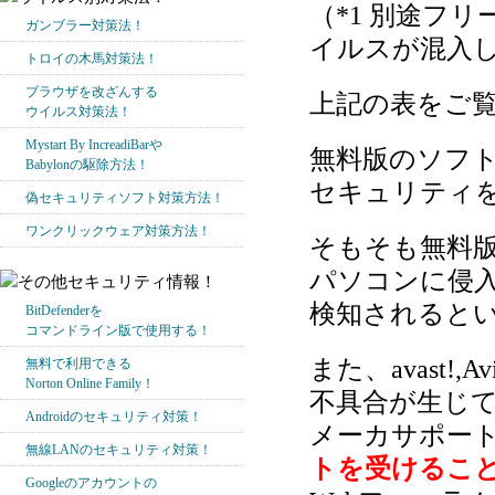
（*1 別途
ガンブラー対策法！
イルスが混入
トロイの木馬対策法！
ブラウザを改ざんする
上記の表をご
ウイルス対策法！
Mystart By IncreadiBarや
無料版のソフ
Babylonの駆除方法！
セキュリティ
偽セキュリティソフト対策方法！
ワンクリックウェア対策方法！
そもそも無料
パソコンに侵
検知されると
BitDefenderを
コマンドライン版で使用する！
また、avast!
無料で利用できる
Norton Online Family！
不具合が生じ
Androidのセキュリティ対策！
メーカサポー
無線LANのセキュリティ対策！
トを受けるこ
Googleのアカウントの