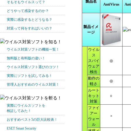
製品名
そもそもウイルスって？
AntiVirus
Ant
どうやって感染するのか？
実際に感染するとどうなる？
製品イメ
対策って何をすればいいの？
ージ
ウイルス対策ソフトの機能一覧！
ウイル
ス
無料版と有料版の違い！
スパイ
◎
ウェア
ウイルス対策ソフト選びのコツ！
検出
実際にソフトを試してみる！
動作の
◎
軽さ
管理人おすすめのウイルス対策！
ルート
キット
○
対策
実際にウイルスソフトを
ファイ
検証してみた！
アー
×
ウォー
おすすめベスト5の巨大比較表！
ル
ESET Smart Security
迷惑メ