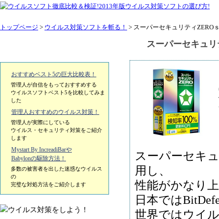
トップページ
>
ウイルス対策ソフトを斬る！
> スーパーセキュリティZERO
スーパーセキュリ
おすすめベスト5の巨大比較表！
管理人が自信をもっておすすめする
ウイルスソフトベスト5を比較してみま
した
管理人おすすめのウイルス対策！
管理人が実際にしている
ウイルス・セキュリティ対策をご紹介
します
Mystart By IncreadiBarや
スーパーセキュリ
Babylonの駆除方法！
用し、
多数の被害者を出した迷惑なウイルス
の
性能がかなり
完璧な対処方法をご紹介します
日本ではBitD
世界ではウイル