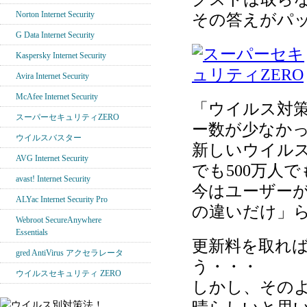
Norton Internet Security
その答えがパ
G Data Internet Security
Kaspersky Internet Security
Avira Internet Security
McAfee Internet Security
「ウイルス対
スーパーセキュリティZERO
ー数が少なか
ウイルスバスター
新しいウイル
AVG Internet Security
でも500万人
avast! Internet Security
今はユーザー
ALYac Internet Security Pro
の違いだけ」
Webroot SecureAnywhere
Essentials
更新料を取れ
gred AntiVirus アクセラレータ
う・・・
ウイルスセキュリティ ZERO
しかし、その