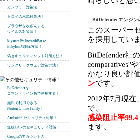
晴らしいと思
ガンブラー対策法！
トロイの木馬対策法！
BitDefenderエ
ブラウザを改ざんする
このスーパーセキ
ウイルス対策法！
を採用してい
Mystart By IncreadiBarや
Babylonの駆除方法！
BitDefen
偽セキュリティソフト対策方法！
comparatives
ワンクリックウェア対策方法！
かなり良い評
ン
です。
BitDefenderを
コマンドライン版で使用する！
2012年7月現在、"AV
無料で利用できる
で、
Norton Online Family！
感染阻止率99.4
Androidのセキュリティ対策！
ます。
無線LANのセキュリティ対策！
Googleのアカウントの