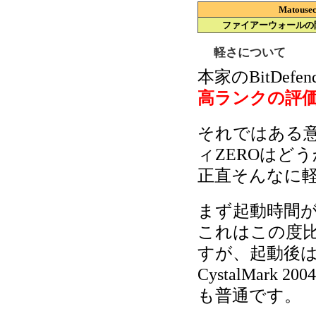
Mato
ファイアーウォールの
軽さについて
本家のBitDe
高ランクの評
それではある意味
ィZEROはど
正直そんなに
まず起動時間が
これはこの度
すが、起動後
CystalMark
も普通です。