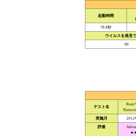
起動時間
（
78.8秒
ウイルスを発見
96
Real-
テスト名
Protect
実施月
201
評価
Adva
★