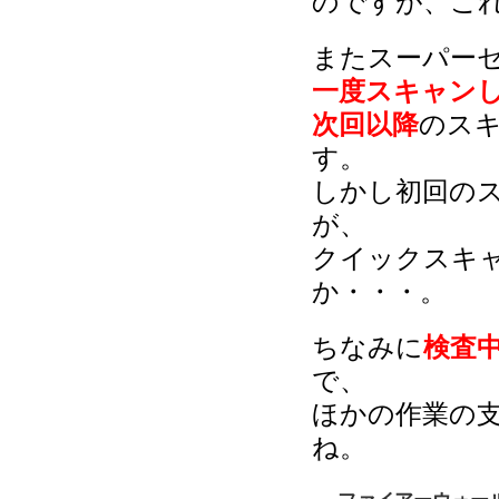
のですが、こ
またスーパーセ
一度スキャン
次回以降
のス
す。
しかし初回の
が、
クイックスキ
か・・・。
ちなみに
検査
で、
ほかの作業の
ね。